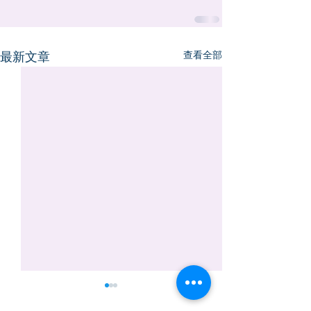
查看全部
最新文章
5/1-5/4 勞動節休診
4/2-4/6 清明