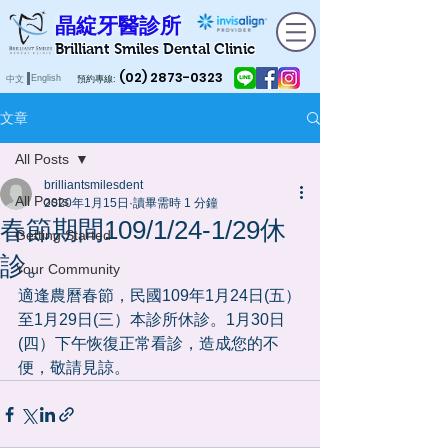
晶綻牙醫診所
Brilliant Smiles Dental Clinic
(02) 2873-0323
English
中文
預約專線:
文章
All Posts
brilliantsmilesdent
All Posts
2020年1月15日
讀畢需時 1 分鐘
春節期間109/1/24-1/29休
Getting Started
診。
Your Community
適逢農曆春節，民國109年1月24日(五）
至1月29日(三）本診所休診。1月30日
(四）下午恢復正常看診，造成您的不
便，敬請見諒。