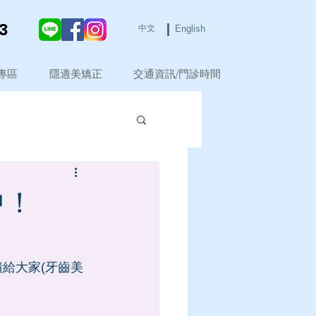
 ​
中文
English
專區
隱適美矯正
交通資訊/門診時間
中！
給大家(牙齒美