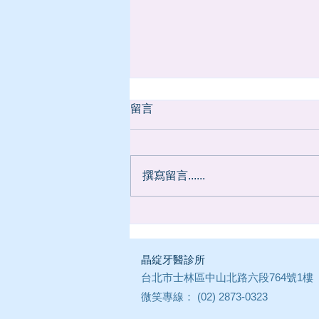
6/19 端午節休診
留言
適逢端午佳節，本診所於民國115
年6月19日(五)休診。將於6月20日
(六)上午恢復正常看診。 造成您的
撰寫留言......
不便，敬請見諒。
​晶綻牙醫診所
台北市士林區中山北路六段764號1樓
微笑專線： (02) 2873-0323
​ E