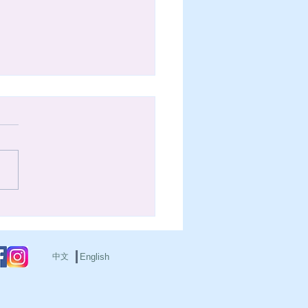
-4/6 清明兒童節休診
清明兒童節連假，本診所於民
5年4月2日(四) 至4月6日(一)
。4月7日(二)下午恢復正常看
造成您的不便，敬請見諒。
中文
English