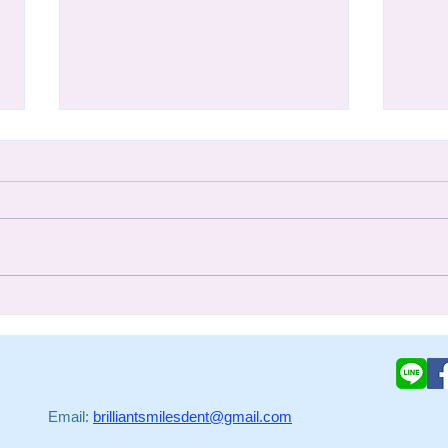
5/1-5/4 勞動節休診
4/2
因五一勞動節與醫師進修，本診所
適逢
於民國115年5月1日(五)至5月4日
國11
(一)休診，於5月5日(二)下午恢復
休診
正常看診。 造成您的不便，敬請
診。
見諒。
mail:
brilliantsmilesdent@gmail.com