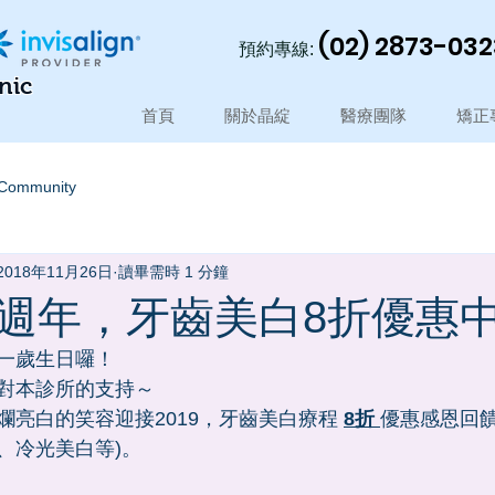
(02) 2873-0323
預約專線:
inic
首頁
關於晶綻
醫療團隊
矯正
 Community
2018年11月26日
讀畢需時 1 分鐘
週年，牙齒美白8折優惠
一歲生日囉！ 
對本診所的支持～
亮白的笑容迎接2019，牙齒美白療程 
8折 
優惠感恩回饋
、冷光美白等)。