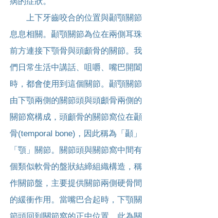
病的症狀。
上下牙齒咬合的位置與顳顎關節
息息相關。顳顎關節為位在兩側耳珠
前方連接下顎骨與頭顱骨的關節。我
們日常生活中講話、咀嚼、嘴巴開闔
時，都會使用到這個關節。顳顎關節
由下顎兩側的關節頭與頭顱骨兩側的
關節窩構成，頭顱骨的關節窩位在顳
骨(temporal bone)，因此稱為「顳」
「顎」關節。關節頭與關節窩中間有
個類似軟骨的盤狀結締組織構造，稱
作關節盤，主要提供關節兩側硬骨間
的緩衝作用。當嘴巴合起時，下顎
關
節頭回到關節窩的正中位置，此為關