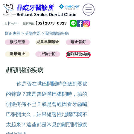
晶綻牙醫診所
Brilliant Smiles Dental Clinic
(02) 2873-0323
English
中文
預約專線:
​矯正專區 >
分類主題
> 顳顎關節疾病
擴弓治療
兒童早期矯正
矯正骨釘
隱形矯正
正顎手術
顳顎關節疾病
​顳顎關節疾病
你是否在嘴巴開闔時會聽到關節
的聲響？或是曾經嘴巴張開時，臉的
側邊疼痛不已？或是曾經因看牙齒嘴
巴張開太久，結果短暫性地嘴巴闔不
太起來？這些都是常見的顳顎關節疾